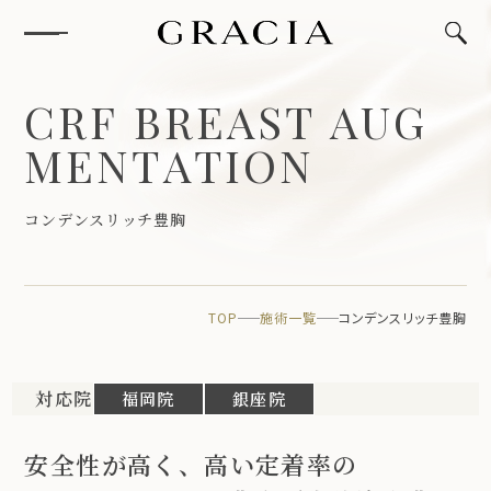
C
R
F
B
R
E
A
S
T
A
U
G
M
E
N
T
A
T
I
O
N
コ
ン
デ
ン
ス
リ
ッ
チ
豊
胸
TOP
施術一覧
コンデンスリッチ豊胸
対応院
福岡院
銀座院
安全性が高く、高い定着率の