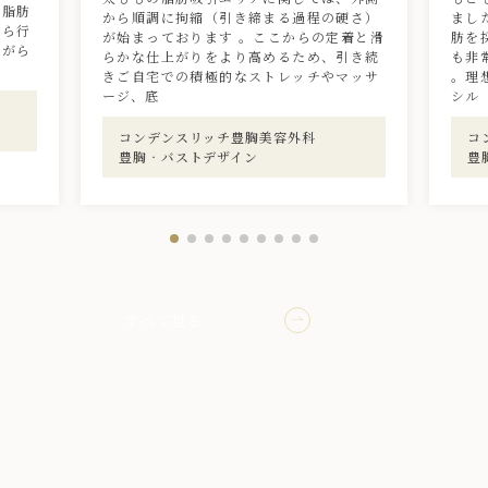
。脂肪
から順調に拘縮（引き締まる過程の硬さ）
まし
から行
が始まっております 。ここからの定着と滑
肪を
ながら
らかな仕上がりをより高めるため、引き続
も非
きご自宅での積極的なストレッチやマッサ
。理
ージ、底
シル
コンデンスリッチ豊胸
美容外科
コ
豊胸‧バストデザイン
豊
すべて見る