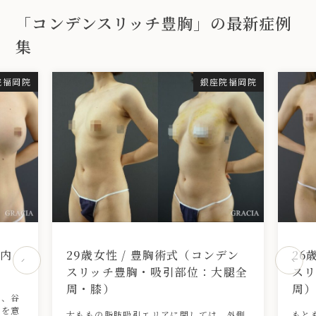
「コンデンスリッチ豊胸」の最新症例
集
院
福岡院
銀座院
福岡院
も内
29歳女性 / 豊胸術式（コンデン
26
スリッチ豊胸・吸引部位：大腿全
ス
周・膝）
周
え、谷
入を意
太ももの脂肪吸引エリアに関しては、外側
もと