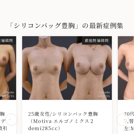
「シリコンバッグ豊胸」の最新症例集
院
福岡院
銀座院
福岡院
豊胸
25歳女性/シリコンバック豊胸
20
 デ
（Motiva エルゴノミクス２
入替
吸引
demi285cc）
左: