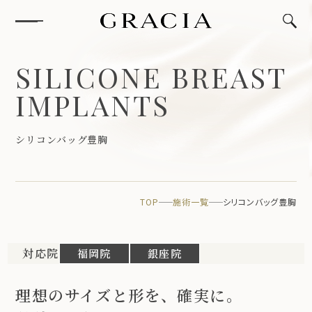
S
I
L
I
C
O
N
E
B
R
E
A
S
T
I
M
P
L
A
N
T
S
シ
リ
コ
ン
バ
ッ
グ
豊
胸
TOP
施術一覧
シリコンバッグ豊胸
対応院
福岡院
銀座院
理想のサイズと形を、確実に。