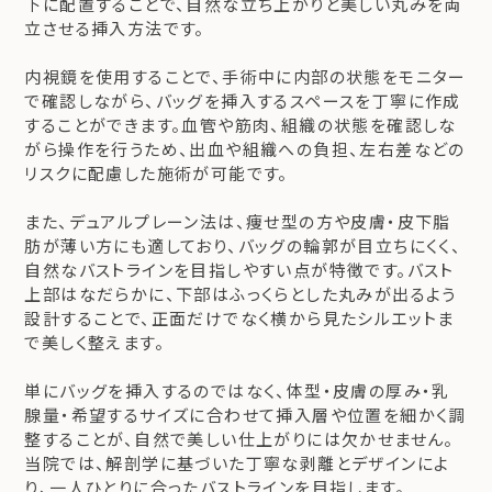
下に配置することで、自然な立ち上がりと美しい丸みを両
立させる挿入方法です。
内視鏡を使用することで、手術中に内部の状態をモニター
で確認しながら、バッグを挿入するスペースを丁寧に作成
することができます。血管や筋肉、組織の状態を確認しな
がら操作を行うため、出血や組織への負担、左右差などの
リスクに配慮した施術が可能です。
また、デュアルプレーン法は、痩せ型の方や皮膚・皮下脂
肪が薄い方にも適しており、バッグの輪郭が目立ちにくく、
自然なバストラインを目指しやすい点が特徴です。バスト
上部はなだらかに、下部はふっくらとした丸みが出るよう
設計することで、正面だけでなく横から見たシルエットま
で美しく整えます。
単にバッグを挿入するのではなく、体型・皮膚の厚み・乳
腺量・希望するサイズに合わせて挿入層や位置を細かく調
整することが、自然で美しい仕上がりには欠かせません。
当院では、解剖学に基づいた丁寧な剥離とデザインによ
り、一人ひとりに合ったバストラインを目指します。