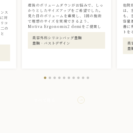
産後のボリュームダウンがお悩みで、しっ
他院
かりとしたサイズアップをご希望でした。
は、
ランス
見た目のボリュームを重視し、1回の施術
も、
プに対
で理想のサイズを実現できるよう、
容量
シリコ
Motiva Ergonomix2 demiをご提案し
善に
、二の
トを
こと
美容外科
シリコンバッグ豊胸
豊胸‧バストデザイン
美
豊
すべて見る