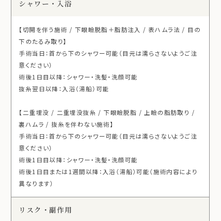
シャワー・入浴
【切開を伴う施術 / 下眼瞼脱脂＋脂肪注入 / 表ハムラ法 / 目の
下のたるみ取り】
手術当日：首から下のシャワー可能（目元は濡らさないようご注
意ください）
術後1日目以降：シャワー・洗髪・洗顔可能
抜糸翌日以降：入浴（湯船）可能
【二重埋没 / 二重埋没抜糸 / 下眼瞼脱脂 / 上瞼の脂肪取り /
裏ハムラ / 抜糸を伴わない施術】
手術当日：首から下のシャワー可能（目元は濡らさないようご注
意ください）
術後1日目以降：シャワー・洗髪・洗顔可能
術後1日目または1週間以降：入浴（湯船）可能（施術内容により
異なります）
リスク・副作用