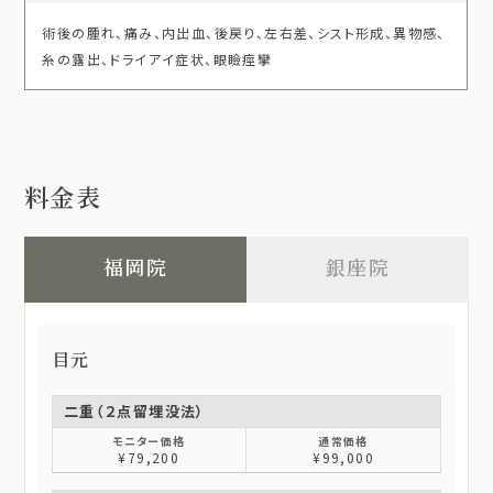
術後の腫れ、痛み、内出血、後戻り、左右差、シスト形成、異物感、
糸の露出、ドライアイ症状、眼瞼痙攣
料金表
福岡院
銀座院
目元
二重（２点留埋没法）
¥79,200
¥99,000