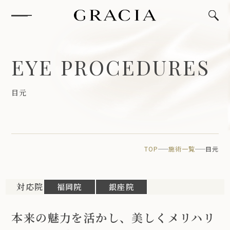
E
Y
E
P
R
O
C
E
D
U
R
E
S
目
元
TOP
施術一覧
目元
対応院
福岡院
銀座院
本来の魅力を活かし、美しくメリハリ