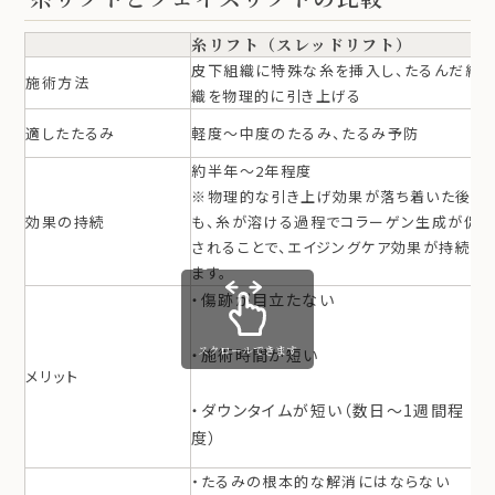
糸リフト（スレッドリフト）
皮下組織に特殊な糸を挿入し、たるんだ組
施術方法
織を物理的に引き上げる
適したたるみ
軽度〜中度のたるみ、たるみ予防
約半年〜2年程度
※物理的な引き上げ効果が落ち着いた後
効果の持続
も、糸が溶ける過程でコラーゲン生成が促
されることで、エイジングケア効果が持続し
ます。
・傷跡が目立たない
スクロールできます
・施術時間が短い
メリット
・ダウンタイムが短い（数日〜1週間程
度）
・たるみの根本的な解消にはならない