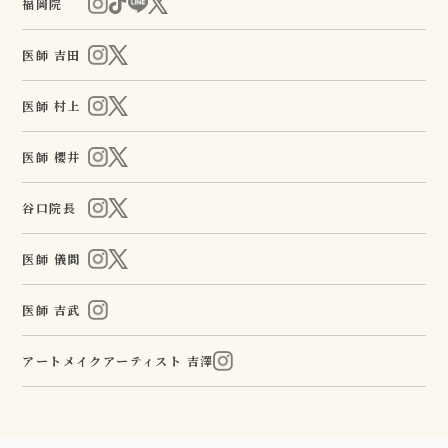
福岡院
医師 吉田
医師 村上
医師 櫻井
谷口院長
医師 儀間
医師 吉武
アートメイクアーティスト 吉澤