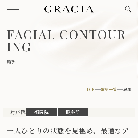
F
A
C
I
A
L
C
O
N
T
O
U
R
I
N
G
輪
郭
TOP
施術一覧
輪郭
対応院
福岡院
銀座院
一人ひとりの状態を見極め、最適なア