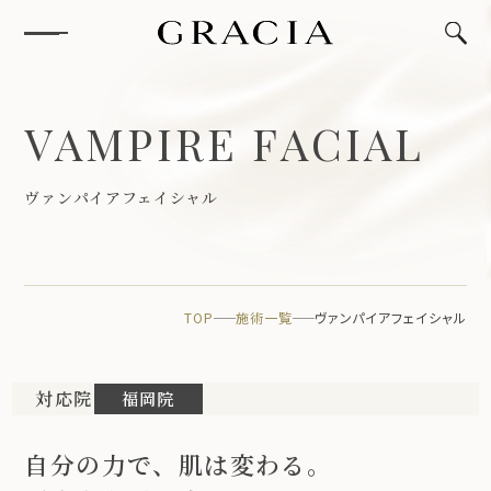
V
A
M
P
I
R
E
F
A
C
I
A
L
ヴ
ァ
ン
パ
イ
ア
フ
ェ
イ
シ
ャ
ル
TOP
施術一覧
ヴァンパイアフェイシャル
対応院
福岡院
自分の力で、肌は変わる。