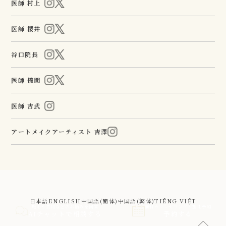
医師 村上
医師 櫻井
谷口院長
医師 儀間
医師 吉武
アートメイクアーティスト 吉澤
日本語
ENGLISH
中国語(簡体)
中国語(繁体)
TIẾNG VIỆT
施術や費用などのお悩みを回答
無料カウンセリング・施術予約
AIチャットで相談する
予約する