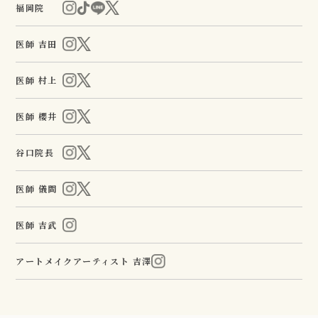
福岡院
医師 吉田
医師 村上
医師 櫻井
谷口院長
医師 儀間
医師 吉武
アートメイクアーティスト 吉澤