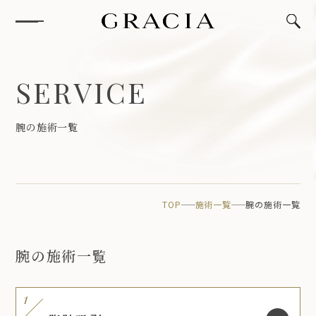
S
E
R
V
I
C
E
腕
の
施
術
一
覧
TOP
施術一覧
腕の施術一覧
腕の施術一覧