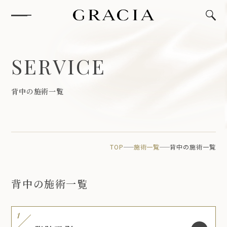
S
E
R
V
I
C
E
背
中
の
施
術
一
覧
TOP
施術一覧
背中の施術一覧
背中の施術一覧