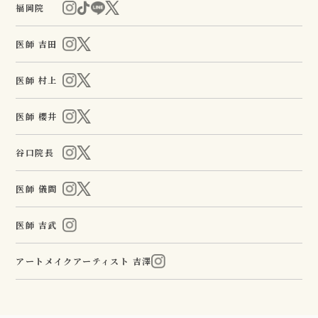
福岡院
医師 吉田
医師 村上
医師 櫻井
谷口院長
医師 儀間
医師 吉武
アートメイクアーティスト 吉澤