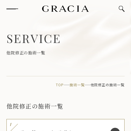
S
E
R
V
I
C
E
他
院
修
正
の
施
術
一
覧
TOP
施術一覧
他院修正の施術一覧
他院修正の施術一覧