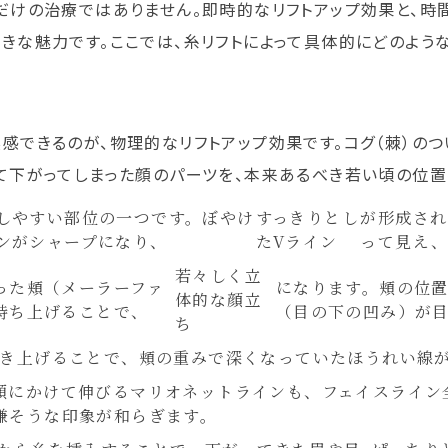
だけの治療ではありません。即時的なリフトアップ効果と、
きな魅力です。ここでは、糸リフトによって具体的にどのよう
感できるのが、物理的なリフトアップ効果です。コグ（棘）の
て下がってしまった顔のパーツを、本来あるべき若い頃の位置
しやすい部位の一つです。ぼやけ
すっきりとし
が形成され
ンがシャープになり、
たVライン
って見え、
若々しく立
った頬（メーラーファ
になります。頬の位
体的な顔立
持ち上げることで、
（目の下の凹み）が
ち
き上げることで、頬の重みで深くなっていたほうれい線
顎にかけて伸びるマリオネットラインも、フェイスライン
嫌そうな印象が和らぎます。