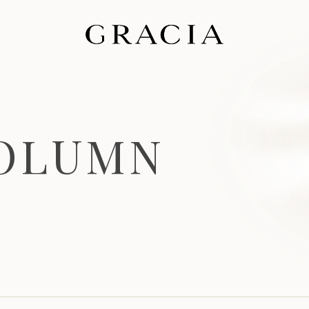
O
L
U
M
N