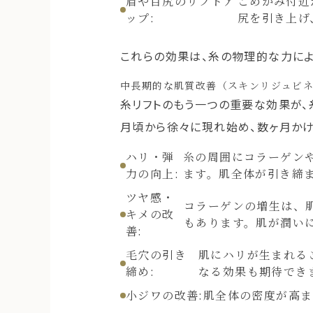
眉や目尻のリフトア
こめかみ付近
ップ:
尻を引き上げ
これらの効果は、糸の物理的な力によ
中長期的な肌質改善（スキンリジュビ
糸リフトのもう一つの重要な効果が、
月頃から徐々に現れ始め、数ヶ月かけ
ハリ・弾
糸の周囲にコラーゲン
力の向上:
ます。肌全体が引き締
ツヤ感・
コラーゲンの増生は、
キメの改
もあります。肌が潤い
善:
毛穴の引き
肌にハリが生まれる
締め:
なる効果も期待でき
小ジワの改善:
肌全体の密度が高ま