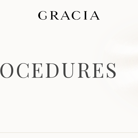
O
C
E
D
U
R
E
S