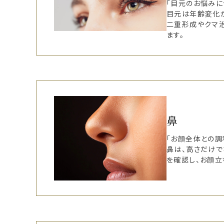
「目元のお悩みに
目元は年齢変化
二重形成やクマ
ます。
鼻
「お顔全体との調
鼻は、高さだけで
を確認し、お顔立