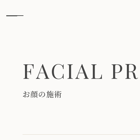
F
A
C
I
A
L
P
R
お
顔
の
施
術