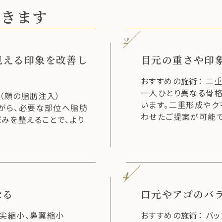
できます
2
見える印象を改善し
目元の重さや印
おすすめの施術： 二
一人ひとり異なる骨
ス（顔の脂肪注入）
います。二重形成やク
がら、必要な部位へ脂肪
わせたご提案が可能で
みを整えることで、より
4
なる
口元やアゴのバ
鼻尖縮小、鼻翼縮小
おすすめの施術： バ