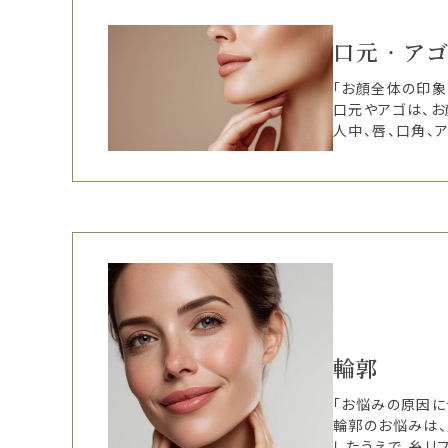
口元‧ア
「お顔全体の印象
口元やアゴは、お
人中、唇、口角、
輪郭
「お悩みの原因に
輪郭のお悩みは
したうえで、糸リ