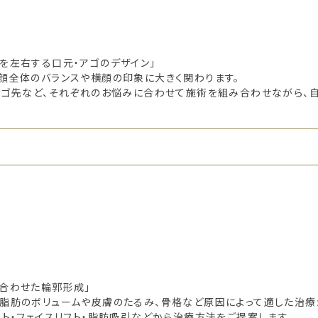
ゴ
を左右する口元・アゴのデザイン」
顔全体のバランスや横顔の印象に大きく関わります。
アゴ先など、それぞれのお悩みに合わせて施術を組み合わせながら、
合わせた輪郭形成」
、脂肪のボリュームや皮膚のたるみ、骨格など原因によって適した治療
フト・フェイスリフト・脂肪吸引などから治療方法をご提案します。