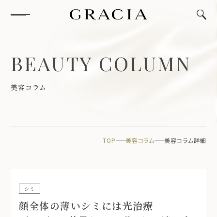
B
E
A
U
T
Y
C
O
L
U
M
N
美
容
コ
ラ
ム
TOP
美容コラム
美容コラム詳細
シミ
顔全体の薄いシミには光治療