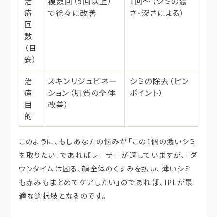
治
複数回（5回以上）
1回～
（シミの濃
療
で徐々に改善
さ・深さによる）
回
数
（目
安）
治
スキンリジュビネー
シミの除去
（ピン
療
ション
（肌質の全体
ポイント）
目
改善）
的
このように、もしあなたの悩みが「この1個の濃いシミ
を取りたい」であればレーザーが適していますが、「
ダ
ウンタイムは困る、顔全体のくすみを払い、薄いシミ
も赤みもまとめてケアしたい
」のであれば、IPLが最
適な選択肢となるのです。