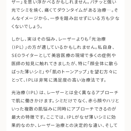
ザー」を思い浮かべるかもしれません。バチッと強い
光でシミを焼く、痛くてダウンタイムがある治療…。そ
んなイメージから、一歩を踏み出せずにいる方も少な
くないでしょう。
しかし、実はその悩み、レーザーよりも「
光治療
（IPL）
」の方が適しているかもしれません。私自身、
SEOライターとして美容医療の現場で多くの症例や
医師の知見に触れてきましたが、特に「顔全体に散ら
ばった薄いシミ」や「肌のトーンアップ」を望む方々に
とって、IPLは非常に満足度の高い治療法です。
光治療（IPL）は、レーザーとは全く異なるアプローチ
で肌に働きかけます。シミだけでなく、
赤ら顔
や
ハリ
と
いった複数の肌悩みに同時にアプローチできるのが
最大の特徴です。ここでは、IPLがなぜ薄いシミに効
果的なのか、レーザー治療との決定的な違い、そして