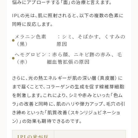
悩みにアプローチする「
面
」の治療と言えます。
IPLの光は、肌に照射されると、以下の複数の色素に
同時に反応します。
メラニン色素
：シミ、そばかす、くすみの
（黒）
原因
ヘモグロビン
：赤ら顔、ニキビ跡の赤み、毛
（赤）
細血管拡張の原因
さらに、光の熱エネルギーが肌の深い層（真皮層）に
まで届くことで、コラーゲンの生成を促す線維芽細胞
を刺激します。これにより、シミや赤みといった「色ム
ラ」の改善と同時に、肌の
ハリ
や
弾力アップ
、
毛穴の引
き締め
といった「肌質改善（スキンリジュビネーショ
ン）」の効果も期待できるのです。
IPLの光が反