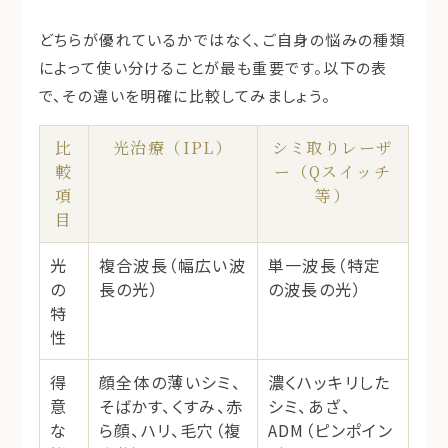
どちらが優れているかではなく、
ご自身の悩みの種類
によって使い分ける
ことが最も重要です。以下の表
で、その違いを明確に比較してみましょう。
比
光治療（IPL）
シミ取りレーザ
較
ー（Qスイッチ
項
等）
目
光
複合波長
（幅広い波
単一波長
（特定
の
長の光）
の波長の光）
特
性
得
顔全体の薄いシミ、
濃くハッキリした
意
そばかす、くすみ、赤
シミ、あざ、
な
ら顔、ハリ、毛穴
（複
ADM
（ピンポイン