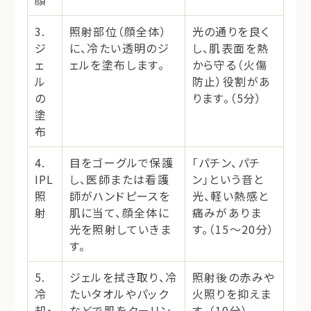
3.
照射部位（顔全体）
光の通りを良く
ジ
に、冷たい透明のジ
し、肌表面を熱
ェ
ェルを塗布します。
から守る（火傷
ル
防止）役割があ
の
ります。（5分）
塗
布
4.
目をゴーグルで保護
「パチン、パチ
IPL
し、医師または看護
ン」という音と
照
師がハンドピースを
光、軽い熱感と
射
肌に当て、顔全体に
痛みがありま
光を照射していきま
す。（15～20分）
す。
5.
ジェルを拭き取り、冷
照射後の赤みや
冷
たいタオルやパック
火照りを抑えま
却・
などで肌をクーリン
す。（10分）