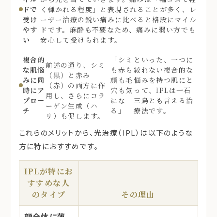
ドで
く弾かれる程度」と表現されることが多く、レ
受け
ーザー治療の鋭い痛みに比べると格段にマイル
やす
ドです。麻酔も不要なため、痛みに弱い方でも
い
安心して受けられます。
複合的
「シミ
といった、一つに
前述の通り、シミ
な肌悩
も赤ら
絞れない複合的な
（黒）と赤み
みに同
顔も毛
悩みを持つ肌にと
（赤）の両方に作
時にア
穴も気
って、IPLは一石
用し、さらにコラ
プロー
にな
三鳥とも言える治
ーゲン生成（ハ
チ
る」
療法です。
リ）も促します。
これらのメリットから、光治療（IPL）は以下のような
方に特におすすめです。
IPLが特にお
すすめな人
のタイプ
その理由
顔全体に薄