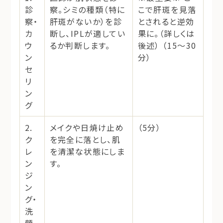
診
察。シミの種類（特に
こで肝斑を見落
察・
肝斑がないか）を診
とされると逆効
カ
断し、IPLが適してい
果に。（詳しくは
ウ
るか判断します。
後述） （15～30
ン
分）
セ
リ
ン
グ
2.
メイクや日焼け止め
（5分）
ク
を完全に落とし、肌
レ
を清潔な状態にしま
ン
す。
ジ
ン
グ・
洗
顔