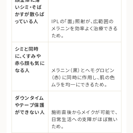
いシミ・そば
かすが散らば
っている人
IPLの「面」照射が、広範囲の
メラニンを効率よく治療できる
ため。
シミと同時
に、くすみや
赤ら顔も気に
なる人
メラニン（黒）とヘモグロビン
（赤）に同時に作用し、肌の色
ムラを均一にできるため。
ダウンタイム
やテープ保護
ができない人
施術直後からメイクが可能で、
日常生活への支障がほぼ無い
ため。