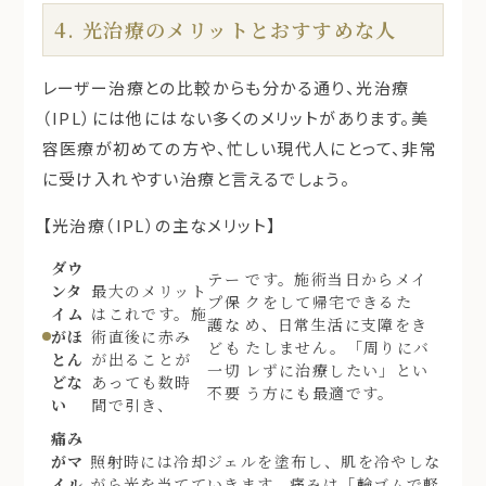
4. 光治療のメリットとおすすめな人
レーザー治療との比較からも分かる通り、光治療
（IPL）には他にはない多くのメリットがあります。美
容医療が初めての方や、忙しい現代人にとって、非常
に受け入れやすい治療と言えるでしょう。
【光治療（IPL）の主なメリット】
ダウ
テー
です。施術当日からメイ
ンタ
最大のメリット
プ保
クをして帰宅できるた
イム
はこれです。施
護な
め、日常生活に支障をき
がほ
術直後に赤み
ども
たしません。「周りにバ
とん
が出ることが
一切
レずに治療したい」とい
どな
あっても数時
不要
う方にも最適です。
い
間で引き、
痛み
がマ
照射時には冷却ジェルを塗布し、肌を冷やしな
イル
がら光を当てていきます。痛みは「輪ゴムで軽