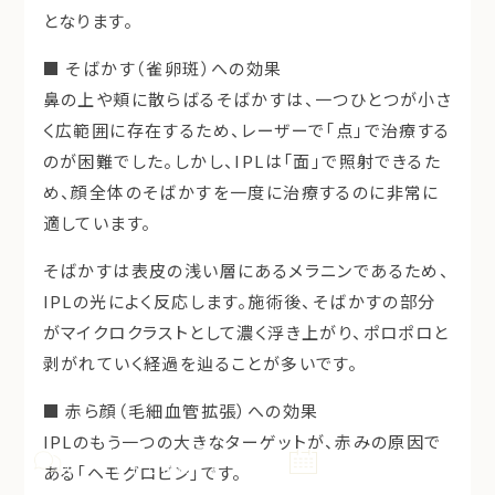
となります。
■ そばかす（雀卵斑）への効果
鼻の上や頬に散らばる
そばかす
は、一つひとつが小さ
く広範囲に存在するため、レーザーで「点」で治療する
のが困難でした。しかし、IPLは「面」で照射できるた
め、顔全体のそばかすを一度に治療するのに非常に
適しています。
そばかすは表皮の浅い層にあるメラニンであるため、
IPLの光によく反応します。施術後、そばかすの部分
がマイクロクラストとして濃く浮き上がり、ポロポロと
剥がれていく経過を辿ることが多いです。
■ 赤ら顔（毛細血管拡張）への効果
IPLのもう一つの大きなターゲットが、赤みの原因で
施術や費用などのお悩みを回答
無料カウンセリング・施術予約
AIチャットで相談する
予約する
ある「
ヘモグロビン
」です。