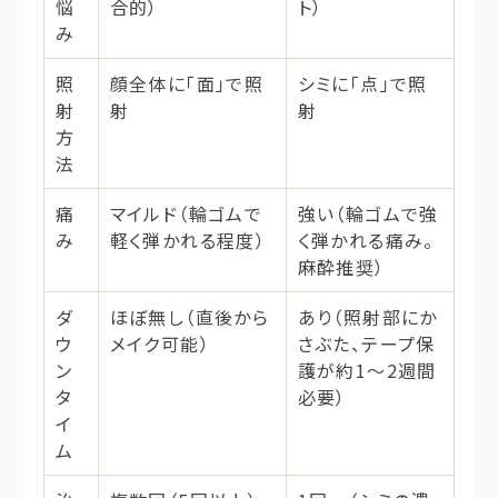
悩
合的）
ト）
み
照
顔全体に「
面
」で照
シミに「
点
」で照
射
射
射
方
法
痛
マイルド
（輪ゴムで
強い
（輪ゴムで強
み
軽く弾かれる程度）
く弾かれる痛み。
麻酔推奨）
ダ
ほぼ無し
（直後から
あり
（照射部にか
ウ
メイク可能）
さぶた、
テープ保
ン
護が約1～2週間
タ
必要）
イ
ム