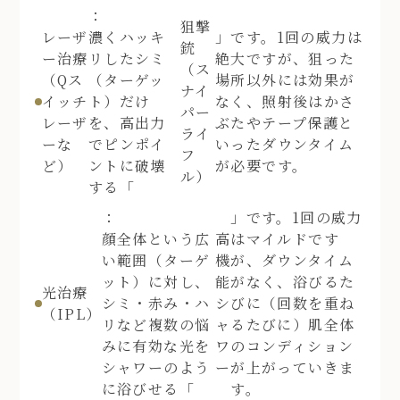
：
狙撃
レーザ
濃くハッキ
」です。1回の威力は
銃
ー治療
リしたシミ
絶大ですが、狙った
（ス
（Qス
（ターゲッ
場所以外には効果が
ナイ
イッチ
ト）だけ
なく、照射後はかさ
パー
レーザ
を、高出力
ぶたやテープ保護と
ライ
ーな
でピンポイ
いったダウンタイム
フ
ど）
ントに破壊
が必要です。
ル）
する「
：
」です。1回の威力
顔全体という広
高
はマイルドです
い範囲（ターゲ
機
が、ダウンタイム
ット）に対し、
能
がなく、浴びるた
光治療
シミ・赤み・ハ
シ
びに（回数を重ね
（IPL）
リなど複数の悩
ャ
るたびに）肌全体
みに有効な光を
ワ
のコンディション
シャワーのよう
ー
が上がっていきま
に浴びせる「
す。