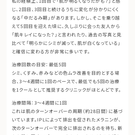
私の経験上、1回目で「肌が明るくなったかも？」と感
じ、2回目、3回目と続けるうちに変化が分かりにくく
なる「中だるみ期」があります。しかし、そこを乗り越
えて
5回目
を迎えた頃に、久しぶりに会った友人から
「
肌キレイになった？
」と言われたり、過去の写真と見
比べて「
明らかにシミが減って、肌が白くなっている
」
と確信に変わる方が非常に多いです。
治療回数の目安：最低5回
シミ、くすみ、赤みなどの色ムラ改善を目的とする場
合、
3～4週間に1回
のペースで、
最低でも5回
の治療
を1クールとして推奨するクリニックがほとんどです。
治療間隔：3～4週間に1回
これは肌のターンオーバーの周期（約28日間）に基づ
いています。IPLによって排出を促されたメラニンが、
次のターンオーバーで完全に排出されるのを待ち、新