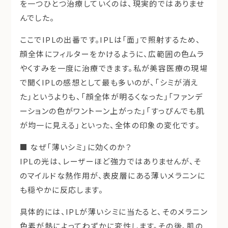
を一つひとつ治療していくのは、現実的ではありませ
んでした。
ここでIPLの出番です。IPLは「面」で照射するため、
顔全体にフィルターをかけるように、
広範囲の色ムラ
やくすみを一度に治療
できます。私が美容医療の現場
で聞くIPLの感想として最も多いのが、「シミが消え
た」というよりも、「
顔全体が明るくなった
」「
ファンデ
ーションの色がワントーン上がった
」「
すっぴんでも肌
が均一に見える
」といった、全体の印象の変化です。
■ なぜ「薄いシミ」に効くのか？
IPLの光は、レーザーほど強力ではありませんが、そ
のマイルドな熱作用が、表皮層にある
薄いメラニンに
も穏やかに反応
します。
具体的には、IPLが薄いシミに当たると、そのメラニン
色素が熱によってわずかに変性します。その後、肌の