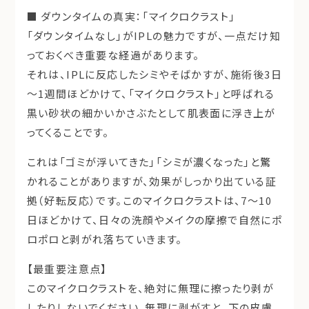
■ ダウンタイムの真実：「マイクロクラスト」
「ダウンタイムなし」がIPLの魅力ですが、一点だけ知
っておくべき重要な経過があります。
それは、IPLに反応したシミやそばかすが、
施術後3日
～1週間
ほどかけて、
「マイクロクラスト」
と呼ばれる
黒い砂状の細かいかさぶた
として肌表面に浮き上が
ってくることです。
これは「ゴミが浮いてきた」「シミが濃くなった」と驚
かれることがありますが、
効果がしっかり出ている証
拠（好転反応）
です。このマイクロクラストは、
7～10
日
ほどかけて、日々の洗顔やメイクの摩擦で自然にポ
ロポロと剥がれ落ちていきます。
【最重要注意点】
このマイクロクラストを、
絶対に無理に擦ったり剥が
したりしないでください。
無理に剥がすと、下の皮膚