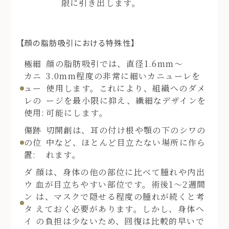
限に引き出します。
【顔の脂肪吸引における特殊性】
極細
顔の脂肪吸引では、直径1.6mm〜
カニ
3.0mm程度の非常に細いカニューレを
ュー
使用します。これにより、組織へのダメ
レの
ージを最小限に抑え、繊細なデザインを
使用:
可能にします。
傷跡
切開創は、耳の付け根や顎の下のシワの
の位
中など、ほとんど目立たない場所に作ら
置:
れます。
ダ
顔は、身体の他の部位に比べて腫れや内出
ウ
血が目立ちやすい部位です。術後1〜2週間
ン
は、マスクで隠せる程度の腫れが続くと考
タ
えておく必要があります。しかし、身体へ
イ
の負担は少ないため、回復は比較的早いで