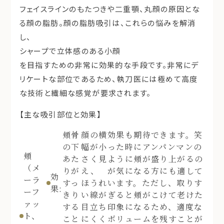
フェイスラインのもたつきや二重顎、丸顔の原因とな
る顔の脂肪。顔の脂肪吸引は、これらの悩みを解消
し、
シャープで立体感のある小顔
を目指すための非常に効果的な手段です。非常にデ
リケートな部位であるため、執刀医には極めて高度
な技術と繊細な感覚が要求されます。
【主な吸引部位と効果】
頬骨
顔の横
効果も期待できます。笑
の下
幅が小
った時にアンパンマンの
頬
あた
さく見
ように頬が盛り上がるの
（メ
りが
え、
が気になる方にも適して
効
ーラ
すっ
ほうれ
います。ただし、取りす
果:
ーフ
きり
い線が
ぎると頬がこけて老けた
ァッ
する
目立ち
印象になるため、適度な
ト、
こと
にくく
ボリュームを残すことが