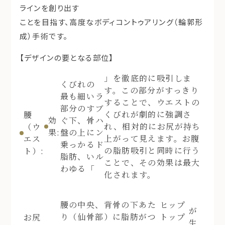
ラインを創り出す
ことを目指す、高度なボディコントゥアリング（輪郭形
成）手術です。
【デザインの要となる部位】
」を徹底的に吸引しま
くびれの
す。この部分がすっきり
最も細い
ラ
することで、ウエストの
部分のす
ブ
くびれが劇的に強調さ
腰
効
ぐ下、骨
ハ
れ、相対的にお尻が持ち
（ウ
果:
盤の上に
ン
上がって見えます。お腹
エス
乗っかる
ド
の脂肪吸引と同時に行う
ト）:
脂肪、い
ル
ことで、その効果は最大
わゆる「
化されます。
腰の中央、背骨の下あた
ヒップ
が
り（仙骨部）に脂肪がつ
トップ
お尻
生