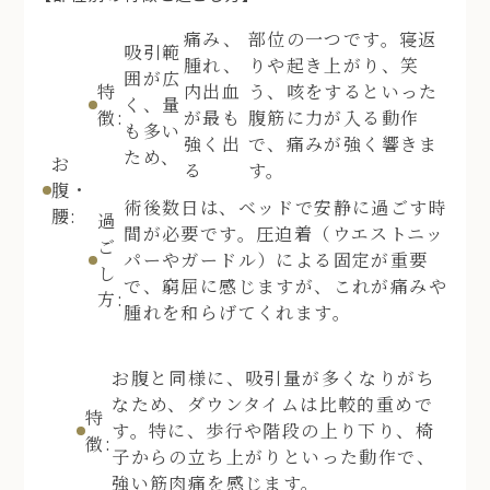
痛み、
部位の一つです。寝返
吸引範
腫れ、
りや起き上がり、笑
囲が広
特
内出血
う、咳をするといった
く、量
徴:
が最も
腹筋に力が入る動作
も多い
強く出
で、痛みが強く響きま
ため、
お
る
す。
腹・
術後数日は、ベッドで安静に過ごす時
腰:
過
間が必要です。圧迫着（ウエストニッ
ご
パーやガードル）による固定が重要
し
で、窮屈に感じますが、これが痛みや
方:
腫れを和らげてくれます。
お腹と同様に、吸引量が多くなりがち
なため、ダウンタイムは比較的重めで
特
す。特に、歩行や階段の上り下り、椅
徴:
子からの立ち上がりといった動作で、
強い筋肉痛を感じます。