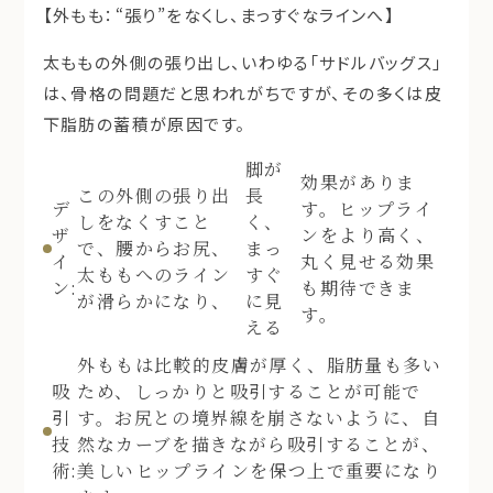
【外もも：“張り”をなくし、まっすぐなラインへ】
太ももの外側の張り出し、いわゆる「サドルバッグス」
は、骨格の問題だと思われがちですが、その多くは皮
下脂肪の蓄積が原因です。
脚が
効果がありま
この外側の張り出
長
デ
す。ヒップライ
しをなくすこと
く、
ザ
ンをより高く、
で、腰からお尻、
まっ
イ
丸く見せる効果
太ももへのライン
すぐ
ン:
も期待できま
が滑らかになり、
に見
す。
える
外ももは比較的皮膚が厚く、脂肪量も多い
吸
ため、しっかりと吸引することが可能で
引
す。お尻との境界線を崩さないように、自
技
然なカーブを描きながら吸引することが、
術:
美しいヒップラインを保つ上で重要になり