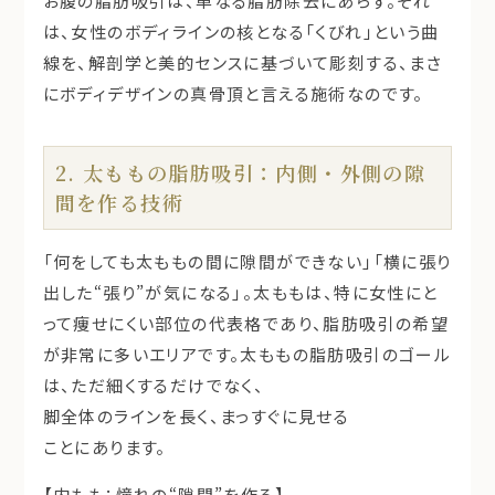
お腹の脂肪吸引は、単なる脂肪除去にあらず。それ
は、女性のボディラインの核となる「くびれ」という曲
線を、解剖学と美的センスに基づいて彫刻する、まさ
にボディデザインの真骨頂と言える施術なのです。
2. 太ももの脂肪吸引：内側・外側の隙
間を作る技術
「何をしても太ももの間に隙間ができない」「横に張り
出した“張り”が気になる」。太ももは、特に女性にと
って痩せにくい部位の代表格であり、脂肪吸引の希望
が非常に多いエリアです。太ももの脂肪吸引のゴール
は、ただ細くするだけでなく、
脚全体のラインを長く、まっすぐに見せる
ことにあります。
【内もも：憧れの“隙間”を作る】