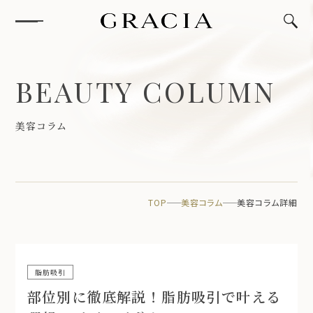
B
E
A
U
T
Y
C
O
L
U
M
N
美
容
コ
ラ
ム
TOP
美容コラム
美容コラム詳細
脂肪吸引
部位別に徹底解説！脂肪吸引で叶える