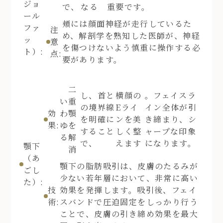
ジョ
で、
なる
重要です。
ール
頬には顔面神経が走行しているた
ファ
注
め、解剖学を熟知した医師が、神経
ッ
意
を傷つけないよう慎重に操作する必
ト）:
点:
要があります。
二
し、首と
横顔の
。フェイスラ
い
重
の境界線
Eライ
イン全体が引
効
わ
顎
を明確に
ンを美
き締まり、シ
果:
ゆ
を
すること
しく整
ャープな印象
る
解
で、
えます
になります。
顎下
消
（あ
顎下の脂肪吸引は、皮膚のたるみが
ごし
少ない若年層において、非常に高い
た）:
技
効果を発揮します。吸引後、フェイ
術:
スバンドで圧迫固定をしっかり行う
ことで、皮膚の引き締め効果を最大