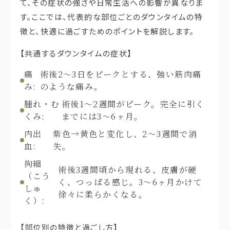
て、その症状の強さや日常生活への影響が異なりま
す。ここでは、代表的な部位ごとのダウンタイムの特
徴と、快適に過ごすためのポイントを解説します。
【共通するダウンタイムの症状】
痛
術後2〜3日をピークとする、強い筋肉痛
み:
のような痛み。
腫れ・む
術後1〜2週間がピーク。完全に引く
くみ:
までには3〜6ヶ月。
内出
紫色→黄色と変化し、2〜3週間で消
血:
失。
拘縮
術後3週間頃から現れる、皮膚が硬
（こう
く、つっぱる感じ。3〜6ヶ月かけて
しゅ
徐々に柔らかくなる。
く）:
【部位別の特徴と過ごし方】