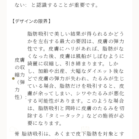
ない:
と認識することが重要です。
【デザインの限界】
脂肪吸引で美しい結果が得られるかどう
かを左右する最大の要因は、皮膚の弾力
性です。皮膚にハリがあれば、脂肪がな
くなった後、皮膚は風船がしぼむように
皮膚
綺麗に収縮し、引き締まります。しか
の収
し、加齢や出産、大幅なダイエット後な
縮力
どで皮膚の弾力が失われ、たるみが生じ
（弾
ている場合、脂肪だけを吸引すると、皮
力
膚が余ってしまい、シワやたるみが悪化
性）:
する可能性があります。このような場合
は、脂肪吸引と同時に皮膚のたるみを切
除する「タミータック」などの施術が必
要になります。
施術や費用などのお悩みを回答
無料カウンセリング・施術予約
AIチャットで相談する
予約する
骨
脂肪吸引は、あくまで皮下脂肪を対象とす