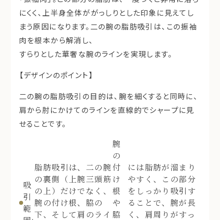
にくく、上半身全体ががっしりとした印象に見えてし
まう原因になります。二の腕の脂肪吸引は、この振袖
肉を根本から解消し、
すらりとした華奢な腕のライン
を実現します。
【デザインのポイント】
二の腕の脂肪吸引の目的は、腕を細くすると同時に、
肩から肘にかけてのラインを直線的でシャープに見
せることです。
腕
の
脂肪吸引は、二の腕
付
には脂肪が溜まり
の裏側（上腕三頭筋
け
やすく、この部分
吸
の上）だけでなく、
根
をしっかり吸引す
引
腕の付け根、脇の
や
ることで、腕が長
範
下、そして肩のライ
脇
く、肩周りがすっ