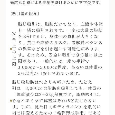
過度な期待による失望を避けるために不可欠です。
【吸引量の限界】
脂肪吸引は、脂肪だけでなく、血液や体液
も一緒に吸引されます。一度に大量の脂肪
安
を吸引すると、身体への負担が大きくな
全
り、貧血や麻酔のリスク、電解質バランス
上
の異常などを引き起こす可能性がありま
の
す。そのため、安全に吸引できる量には上
上
限があり、一般的には一度の手術で
限:
3,000cc〜5,000cc程度、あるいは体重の
5%以内が目安とされています。
脂肪吸
脂肪は水よりも軽いため、たとえ
引は
3,000ccの脂肪を吸引しても、体重の
「体重
減少は2〜3kg程度です。脂肪吸引は、
を落と
あくまで体重はそれほど変わらない
す」手
が、見た目（ボディライン）を劇的に
術では
変えるための「輪郭形成手術」である