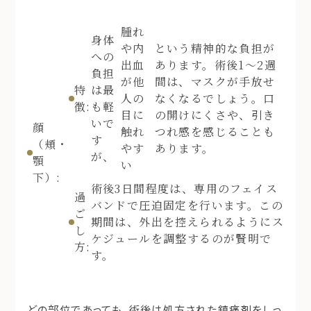
腫れ
身体
や内
という精神的な負担が
への
出血
あります。術後1〜2週
負担
が他
間は、マスクが手放せ
特
は最
人の
なくなるでしょう。口
徴:
も軽
目に
の開けにくさや、引き
いで
顔
触れ
つれ感を感じることも
す
（頬・
やす
あります。
が、
顎
い
下）:
術後3日間程度は、専用のフェイス
過
バンドで圧迫固定を行います。この
ご
期間は、外出を控えられるようにス
し
ケジュールを調整するのが賢明で
方:
す。
どの部位であっても、術後は処方された鎮痛剤をしっ