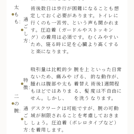
太
術後数日は歩行が困難になることも想
も
定しておく必要があります。トイレに
過
も:
行くのも一苦労、という声も聞かれま
ご
す。圧迫着（ガードルやストッキン
し
グ）の着用は必須です。むくみやすい
方:
ため、寝る時に足を心臓より高くする
と楽になります。
吸引量は比較的少
腕を上
といった日常
ないため、痛みや
げる、
的な動作が、
特
腫れは腹部や太も
着替え
術後1週間程
徴:
もほどではありま
る、髪
度は不自由に
二
せん。しかし、
を洗う
なります。
の
過
デスクワークは可能ですが、腕の可動
腕:
ご
域が制限されることを考慮しておきま
し
しょう。圧迫着（ボレロタイプなど）
方:
を着用します。