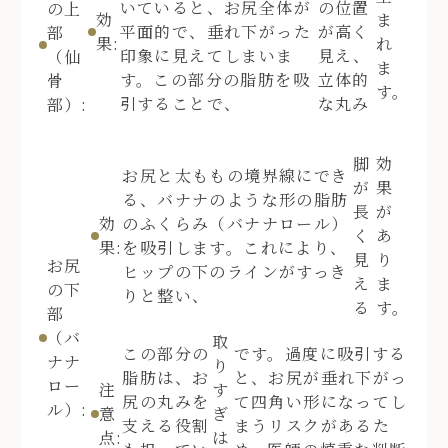
いていると、お尻全体が
の位置
の上
効
ま
平面的で、垂れ下がった
が高く
部
果:
れ
印象に見えてしまいま
見え、
（仙
ま
す。この部分の脂肪を吸
立体的
骨
す。
引することで、
な丸み
部）:
脚
効
お尻と太ももの境界線にでき
が
果
る、バナナのような形の脂肪
長
が
効
のふくらみ（バナナロール）
く
あ
果:
を吸引します。これにより、
見
り
お尻
ヒップの下のラインがすっき
え
ま
の下
りと整い、
る
す。
部
（バ
取
この部分の
です。過度に吸引する
ナナ
り
脂肪は、お
と、お尻が垂れ下がっ
ロー
注
す
尻の丸みを
て四角い形になってし
ル）:
意
ぎ
支える役割
まうリスクがあるた
点:
は