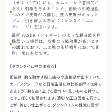
（せん
（LFD）にも、カニューレで意図的に
そう）
刺激を与えることで、術後の治癒過程
へのア
で皮膚が収縮し、腕の皮膚がキュッと
プロー
引き締まる効果（スキンタイトニン
チ:
グ）を狙います。
最新
VASER（ベイザー）のような超音波を用
機器
いる機器は、皮膚の収縮効果が高いとさ
の活
れており、二の腕の脂肪吸引において非
用:
常に有効です。
【ダウンタイム中の注意点】
術後は、腕を動かす際に痛みや違和感が出やすいた
め、デスクワークなど日常生活には比較的早く復帰で
きますが、腕を高く上げる動作や、重いものを持つこ
とはしばらく制限されます。適切な圧迫固定を行うこ
とが、美しい仕上がりと、ダウンタイムの軽減に繋が
ります。