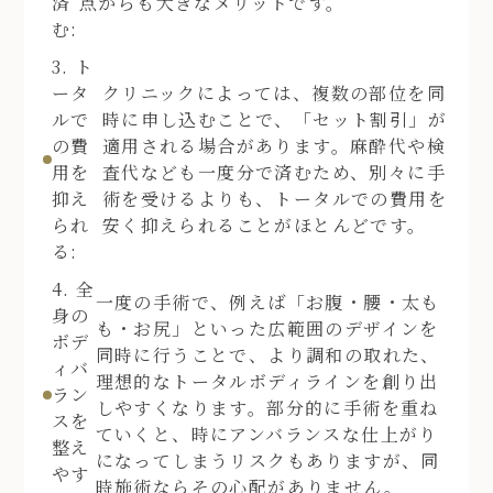
済
点からも大きなメリットです。
む:
3. ト
ータ
クリニックによっては、複数の部位を同
ルで
時に申し込むことで、「セット割引」が
の費
適用される場合があります。麻酔代や検
用を
査代なども一度分で済むため、別々に手
抑え
術を受けるよりも、トータルでの費用を
られ
安く抑えられることがほとんどです。
る:
4. 全
一度の手術で、例えば「お腹・腰・太も
身の
も・お尻」といった広範囲のデザインを
ボデ
同時に行うことで、より調和の取れた、
ィバ
理想的なトータルボディラインを創り出
ラン
しやすくなります。部分的に手術を重ね
スを
ていくと、時にアンバランスな仕上がり
整え
になってしまうリスクもありますが、同
やす
時施術ならその心配がありません。