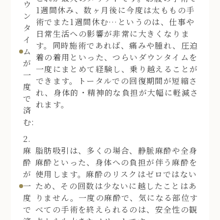
ウ
1週間休み、数ヶ月後に今度は太ももの手
ン
術でまた1週間休む…というのは、仕事や
タ
日常生活への影響が非常に大きくなりま
イ
す。同時施術であれば、痛みや腫れ、圧迫
ム
着の着用といった、つらいダウンタイムを
が
一度にまとめて経験し、乗り越えることが
一
できます。トータルでの回復期間が短縮さ
度
れ、身体的・精神的な負担が大幅に軽減さ
で
れます。
済
む:
2.
麻
脂肪吸引は、多くの場合、静脈麻酔や全身
酔
麻酔といった、身体への負担が伴う麻酔を
が
使用します。麻酔のリスクはゼロではない
一
ため、その回数は少ないに越したことはあ
度
りません。一度の麻酔で、気になる部位す
で
べての手術を終えられるのは、安全性の観