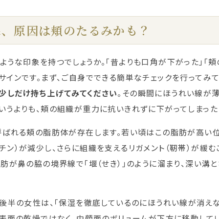
い線、原因は頬のたるみかも？
ような印象を持つでしょうか。「昔よりも口角が下がった」「
サインです。まず、ご自身でできる簡単なチェックを行ってみて
少しだけ持ち上げてみてください
。
その瞬間にほうれい線が薄
いうよりも、頬の組織が重力に抗いきれずに下がってしまった「
呼ばれる頬の脂肪体が存在します。若い頃はこの脂肪が高い
チン）が減少し、さらに組織を支えるリガメント（靭帯）が緩む
脂肪が鼻の脇の境界線で「堰（せき）」のように溜まり、深い溝
代後半の女性は、「保湿を徹底しているのにほうれい線が消え
、表面の乾燥ではなく、中顔面のボリュームが下方に移動して