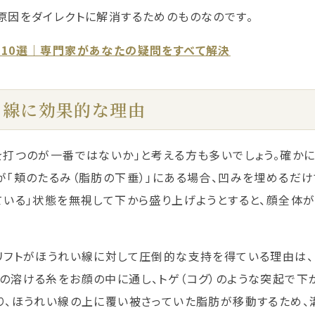
原因をダイレクトに解消するためのものなのです。
10選｜専門家があなたの疑問をすべて解決
い線に効果的な理由
を打つのが一番ではないか」と考える方も多いでしょう。確か
が「頬のたるみ（脂肪の下垂）」にある場合、凹みを埋めるだ
ている」状態を無視して下から盛り上げようとすると、顔全体
リフトがほうれい線に対して圧倒的な支持を得ている理由は、
用の溶ける糸をお顔の中に通し、トゲ（コグ）のような突起で下
り、ほうれい線の上に覆い被さっていた脂肪が移動するため、