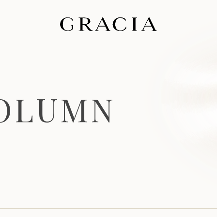
O
L
U
M
N