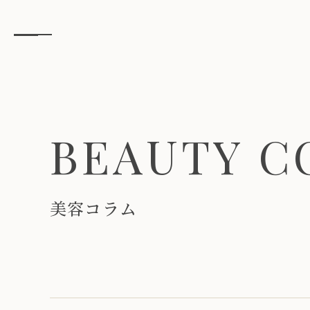
B
E
A
U
T
Y
C
美
容
コ
ラ
ム