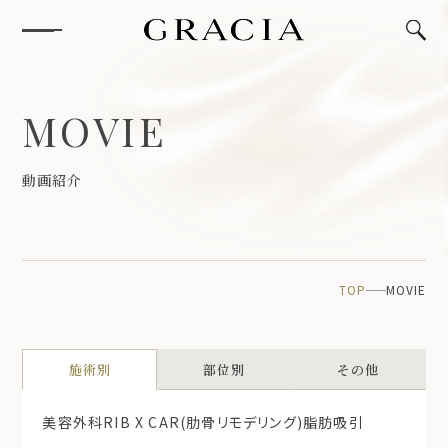
M
O
V
I
E
動
画
紹
介
TOP
MOVIE
施術別
部位別
その他
美容外科
RIB X CAR(肋骨リモデリング)
脂肪吸引