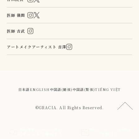
医師 儀間
医師 吉武
アートメイクアーティスト 吉澤
日本語
ENGLISH
中国語(簡体)
中国語(繁体)
TIẾNG VIỆT
©GRACIA. All Rights Reserved.
施術や費用などのお悩みを回答
無料カウンセリング・施術予約
AIチャットで相談する
予約する