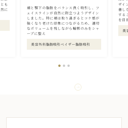
ととも
ザイ
頬と顎下の脂肪をバランス良く吸引し、フ
自然に
善し
ェイスラインが自然に際立つようデザイン
する
しました。特に頬は取り過ぎるとコケ感が
を目
強くなり老けた印象につながるため、適切
なボリュームを残しながら輪郭のみをシャ
美
ープに整え
美容外科
脂肪吸引
ベイザー脂肪吸引
すべて見る