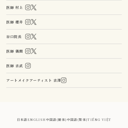
医師 村上
医師 櫻井
谷口院長
医師 儀間
医師 吉武
アートメイクアーティスト 吉澤
日本語
ENGLISH
中国語(簡体)
中国語(繁体)
TIẾNG VIỆT