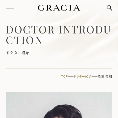
D
O
C
T
O
R
I
N
T
R
O
D
U
C
T
I
O
N
ド
ク
タ
ー
紹
介
TOP
ドクター紹介
儀間 智和