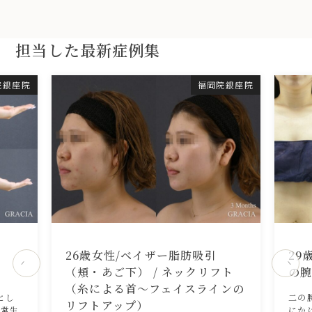
担当した最新症例集
院
銀座院
福岡院
銀座院
引
26歳女性/ベイザー脂肪吸引
29
（頬・あご下） / ネックリフト
の
（糸による首〜フェイスラインの
とし
二の
リフトアップ）
日常生
にか