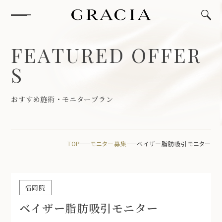
F
E
A
T
U
R
E
D
O
F
F
E
R
S
お
す
す
め
施
術
・
モ
ニ
タ
ー
プ
ラ
ン
TOP
モニター募集
ベイザー脂肪吸引モニター
福岡院
ベイザー脂肪吸引モニター