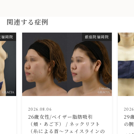
関連する症例
院福岡院
銀座院福岡院
2026.08.06
2026
26歳女性/ベイザー脂肪吸引
29
（頬・あご下） / ネックリフト
の
（糸による首〜フェイスラインの