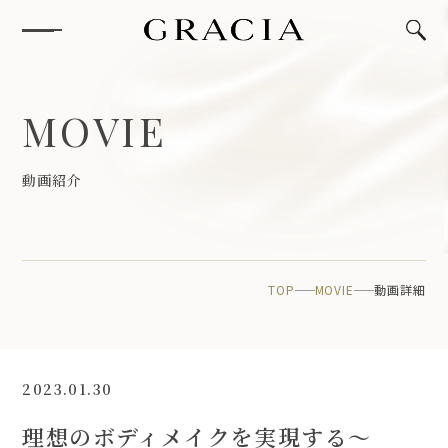
M
O
V
I
E
動
画
紹
介
TOP
MOVIE
動画詳細
2023.01.30
理想のボディメイクを実現する〜