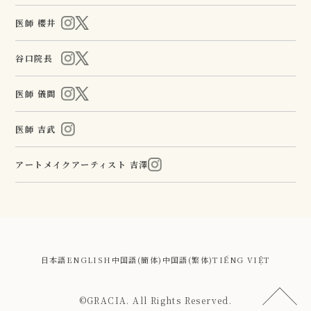
医師 櫻井
谷口院長
医師 儀間
医師 吉武
アートメイクアーティスト 吉澤
日本語
ENGLISH
中国語(簡体)
中国語(繁体)
TIẾNG VIỆT
©GRACIA. All Rights Reserved.