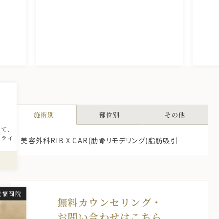
引
施術別
部位別
その他
ちて、
トライ
美容外科
RIB X CAR(肋骨リモデリング)
脂肪吸引
院福岡院
無料カウンセリング・
お問い合わせはこちら