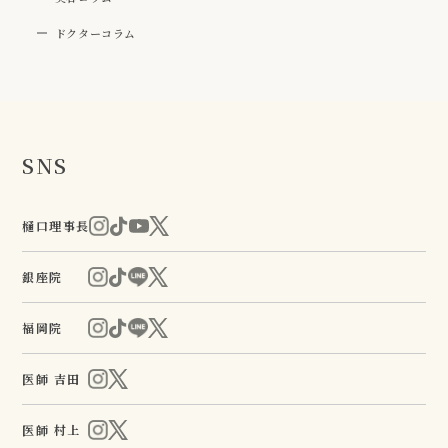
ドクターコラム
SNS
樋口理事長
銀座院
福岡院
医師 吉田
医師 村上