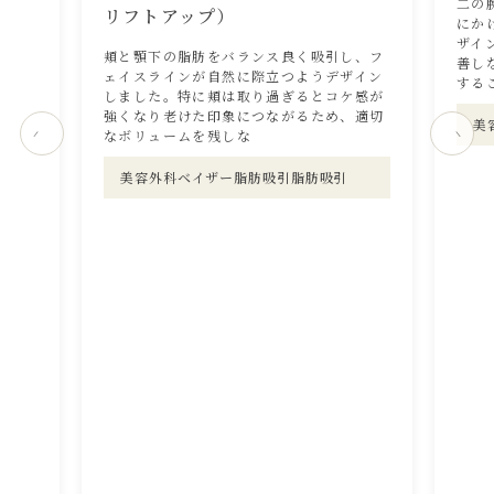
二の
リフトアップ）
にか
ザイ
頬と顎下の脂肪をバランス良く吸引し、フ
善し
ェイスラインが自然に際立つようデザイン
する
しました。特に頬は取り過ぎるとコケ感が
強くなり老けた印象につながるため、適切
美
なボリュームを残しな
美容外科ベイザー脂肪吸引脂肪吸引