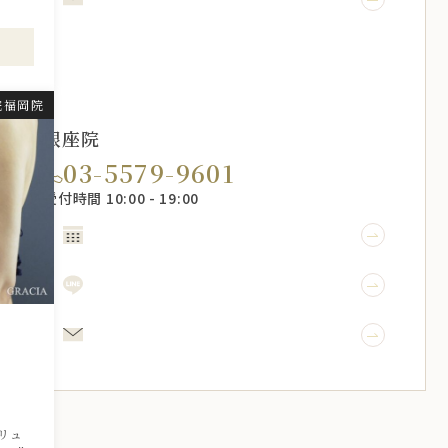
院福岡院
銀座院
03-5579-9601
受付時間 10:00 - 19:00
WEB予約
LINE予約
メール相談
引
リュ