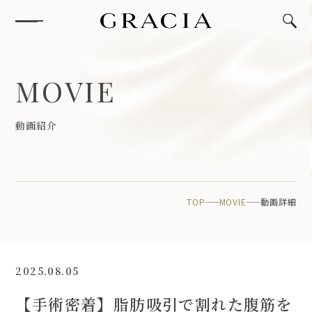
M
O
V
I
E
動
画
紹
介
TOP
MOVIE
動画詳細
2025.08.05
【手術密着】脂肪吸引で割れた腹筋を