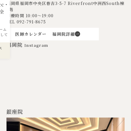
福岡県福岡市中央区春吉3-5-7
Riverfront中洲西South棟
cc・
3階
全
診療時間 10:00〜19:00
TEL
092-791-8675
ーム
医師カレンダー
福岡院詳細
着して
福岡院
Instagram
ス
銀座院