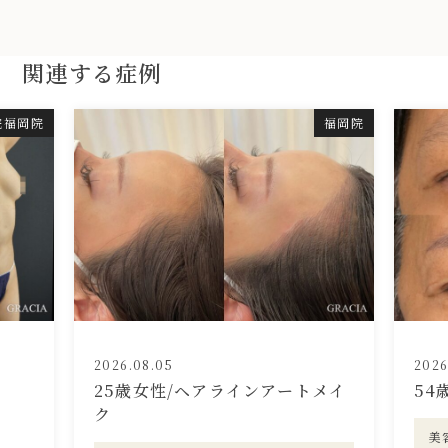
関連する症例
院福岡院
福岡院
2026.08.05
2026
25歳女性/ヘアラインアートメイ
54
ク
美