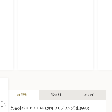
引
施術別
部位別
その他
ちて、
トライ
美容外科
RIB X CAR(肋骨リモデリング)
脂肪吸引