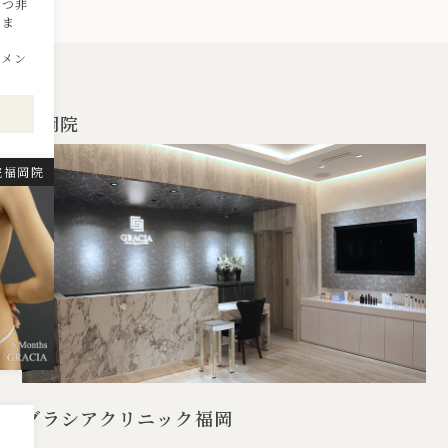
立つ非
いま
なメン
福岡院
院福岡院
グラシアクリニック福岡
胸