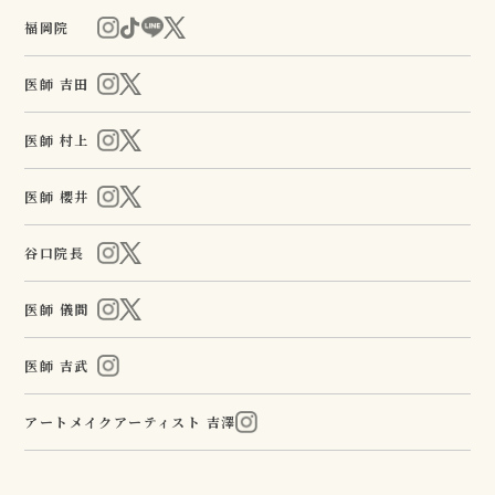
福岡院
医師 吉田
医師 村上
医師 櫻井
谷口院長
医師 儀間
医師 吉武
アートメイクアーティスト 吉澤