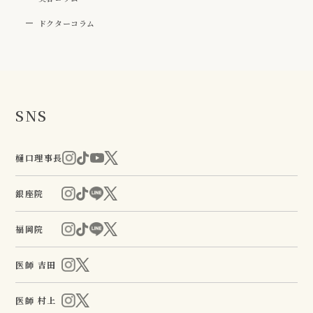
ドクターコラム
SNS
樋口理事長
銀座院
福岡院
医師 吉田
医師 村上