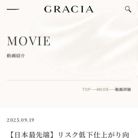
M
O
V
I
E
動
画
紹
介
TOP
MOVIE
動画詳細
2025.09.19
【日本最先端】リスク低下仕上がり向