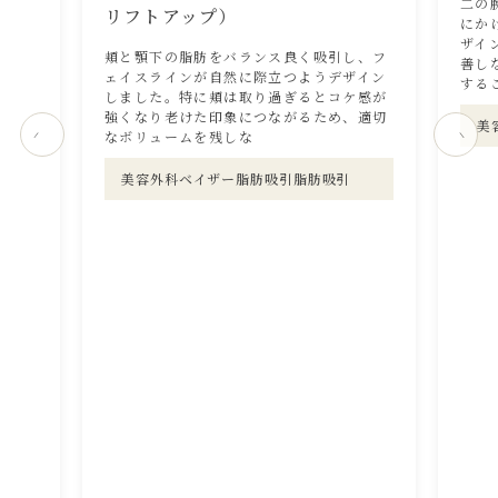
二の
リフトアップ）
にか
ザイ
頬と顎下の脂肪をバランス良く吸引し、フ
善し
ェイスラインが自然に際立つようデザイン
する
しました。特に頬は取り過ぎるとコケ感が
強くなり老けた印象につながるため、適切
美
なボリュームを残しな
美容外科ベイザー脂肪吸引脂肪吸引