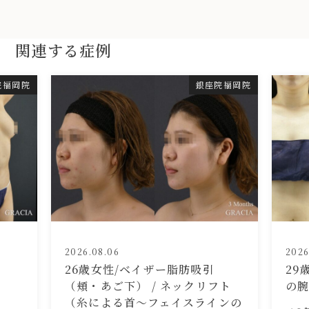
関連する症例
院福岡院
銀座院福岡院
2026.08.06
2026
26歳女性/ベイザー脂肪吸引
29
（頬・あご下） / ネックリフト
の
（糸による首〜フェイスラインの