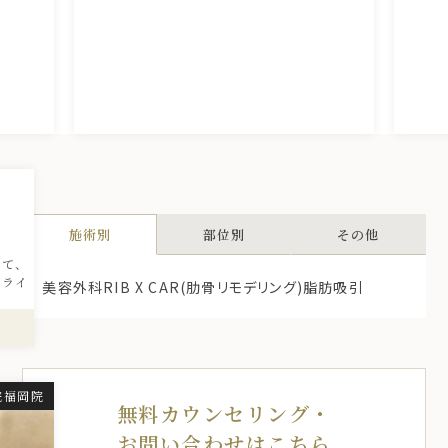
引
施術別
部位別
その他
ちて、
トライ
美容外科
RIB X CAR(肋骨リモデリング)
脂肪吸引
院福岡院
無料カウンセリング・
お問い合わせはこちら