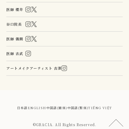
医師 櫻井
谷口院長
医師 儀間
医師 吉武
アートメイクアーティスト 吉澤
日本語
ENGLISH
中国語(簡体)
中国語(繁体)
TIẾNG VIỆT
©GRACIA. All Rights Reserved.