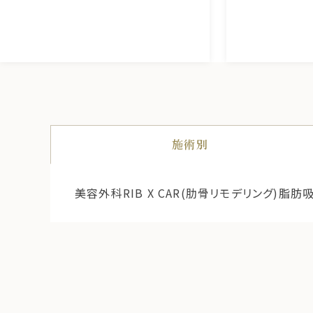
施術別
美容外科
RIB X CAR(肋骨リモデリング)
脂肪