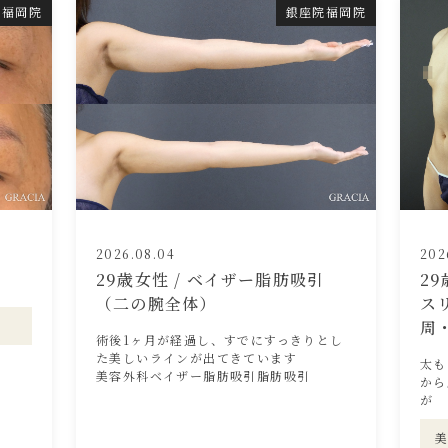
福岡院
銀座院福岡院
2026.08.04
202
29歳女性 / ベイザー脂肪吸引
2
（二の腕全体）
ス
周
術後1ヶ月が経過し、すでにすっきりとし
た美しいラインが出てきています
太も
美容外科ベイザー脂肪吸引脂肪吸引
から
が
美