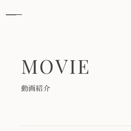
M
O
V
I
E
動
画
紹
介