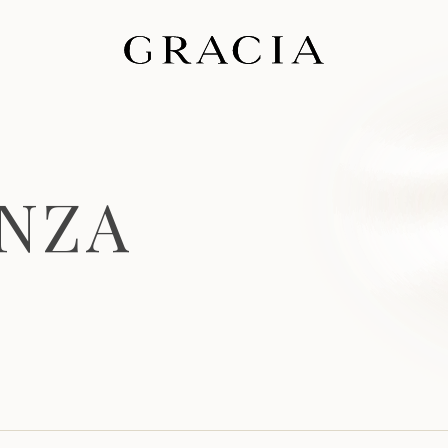
N
Z
A