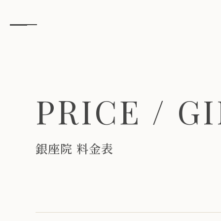
P
R
I
C
E
/
G
I
銀
座
院
料
金
表