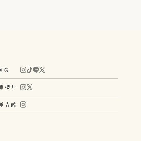
岡院
師 櫻井
師 吉武