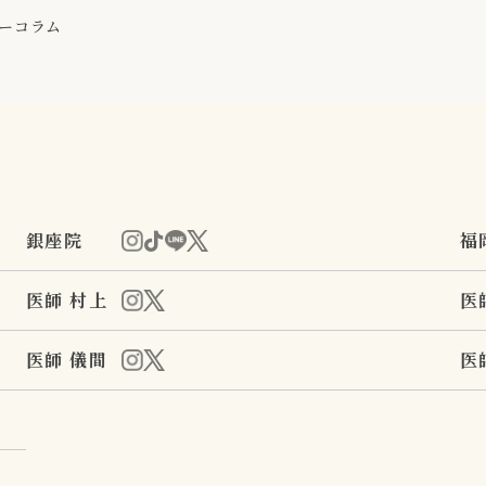
ーコラム
銀座院
福
医師 村上
医
医師 儀間
医