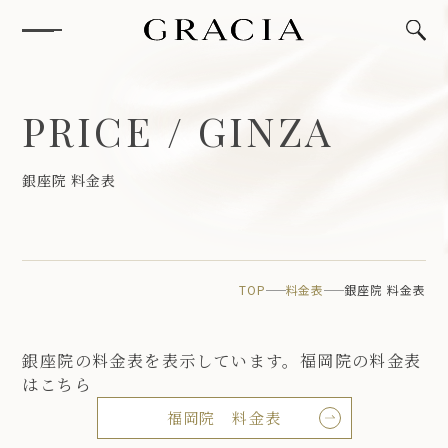
P
R
I
C
E
/
G
I
N
Z
A
銀
座
院
料
金
表
TOP
料金表
銀座院 料金表
銀座院の料金表を表示しています。福岡院の料金表
はこちら
福岡院 料金表