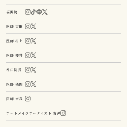
福岡院
医師 吉田
医師 村上
医師 櫻井
谷口院長
医師 儀間
医師 吉武
アートメイクアーティスト 吉澤