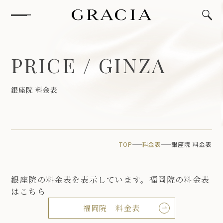
P
R
I
C
E
/
G
I
N
Z
A
銀
座
院
料
金
表
TOP
料金表
銀座院 料金表
銀座院の料金表を表示しています。福岡院の料金表
はこちら
福岡院 料金表