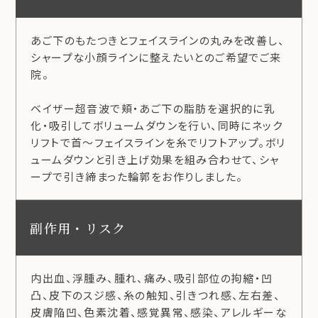
あご下のもたつきとフェイスラインの丸みを改善し、
シャープな小顔ラインに整えたいとのご希望でご来
院。
ベイザー超音波で頬・あご下の脂肪を選択的に乳
化・吸引してボリュームダウンを行い、同時にネック
リフトで首〜フェイスラインを糸でリフトアップ。ボリ
ュームダウンと引き上げ効果を組み合わせて、シャ
ープで引き締まった輪郭をお作りしました。
副作用・リスク
内出血、浮腫み、腫れ、痛み、吸引部位の拘縮・凹
凸、皮下のスジ感、糸の触知、引きつれ感、左右差、
皮膚陥凹、色素沈着、感覚異常、感染、アレルギーな