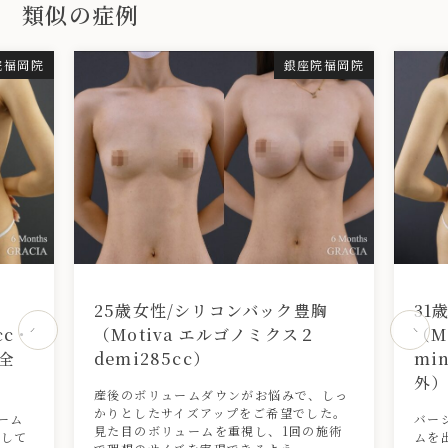
類似の症例
院福岡院
銀座院福岡院
胸
25歳女性/シリコンバック豊胸
31
cc・
（Motiva エルゴノミクス２
（M
全
demi285cc）
mi
外
産後のボリュームダウンがお悩みで、しっ
かりとしたサイズアップをご希望でした。
ーム
バー
見た目のボリュームを重視し、1回の施術
着して
ムを