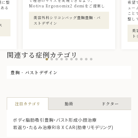
で理想のサイズを実現できるよう、
麗に整
希望
Motiva Ergonomix2 demiをご提案し
のある
ュー
こと
美容外科シリコンバッグ豊胸豊胸‧バ
整し
ストデザイン
ス
美
ト
関連する症例カテゴリ
豊胸‧バストデザイン
注目カテゴリ
施術
ドクター
ボディ脂肪吸引
豊胸・バスト形成
小顔治療
若返り・たるみ治療
RIB X CAR(肋骨リモデリング)