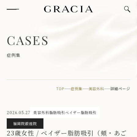
C
A
S
E
S
症
例
集
TOP
症例集
美容外科
詳細ページ
2026.05.27
美容外科
脂肪吸引
ベイザー脂肪吸引
福岡院
銀座院
23歳女性 / ベイザー脂肪吸引（頬・あご