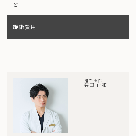
ど
施術費用
担当医師
谷口 正和