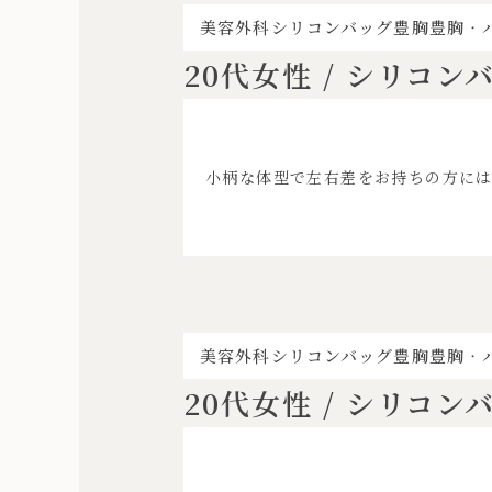
美容外科
シリコンバッグ豊胸
豊胸‧
20代女性 / シリコン
美容外科
シリコンバッグ豊胸
豊胸‧
20代女性 / シリコ