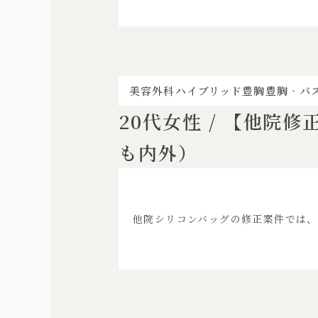
美容外科
ハイブリッド豊胸
豊胸‧バ
20代女性 / 【他院
も内外）