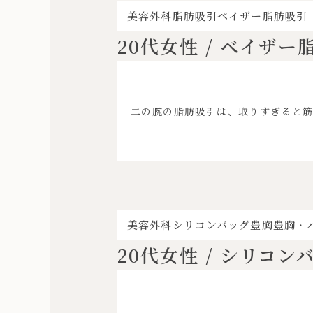
美容外科
脂肪吸引
ベイザー脂肪吸引
20代女性 / ベイザ
美容外科
シリコンバッグ豊胸
豊胸‧
20代女性 / シリコン