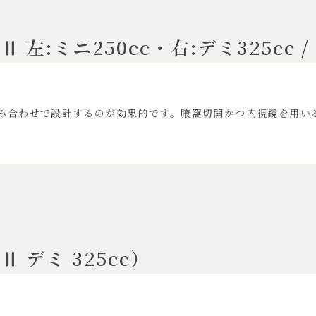
左:ミニ250cc・右:デミ325cc 
 デミ 325cc）