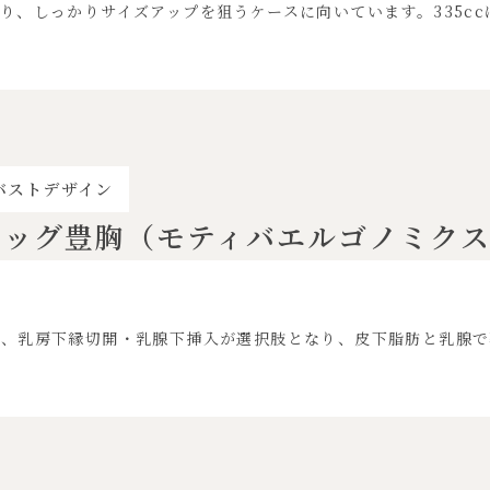
バストデザイン
ンバッグ豊胸（モティバエルゴノミクスⅡ