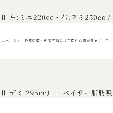
左:ミニ220cc・右:デミ250cc 
Ⅱ デミ 295cc）＋ ベイザー脂