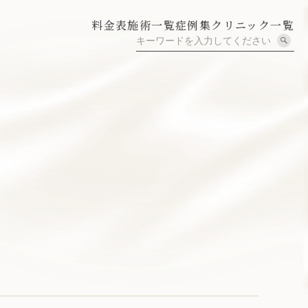
料金表
施術一覧
症例集
クリニック一覧