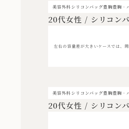
美容外科
シリコンバッグ豊胸
豊胸‧
20代女性 / シリコン
美容外科
シリコンバッグ豊胸
豊胸‧
20代女性 / シリコ