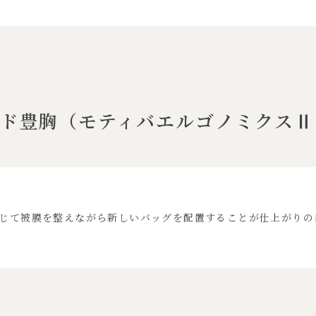
豊胸（モティバエルゴノミクスⅡ ミニ 