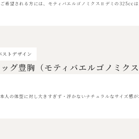
バストデザイン
ンバッグ豊胸（モティバエルゴノミクスⅡ