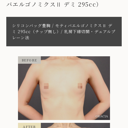
バエルゴノミクスⅡ デミ 295cc）
シリコンバッグ豊胸 / モティバエルゴノミクスⅡ デ
ミ 295cc（チップ無し）/ 乳房下縁切開・デュアルプ
レーン法
BEFORE
AFTER