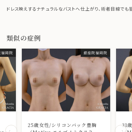
ドレス映えするナチュラルなバストへ仕上がり、術者目線でも
類似の症例
院福岡院
銀座院福岡院
胸
25歳女性/シリコンバック豊胸
31