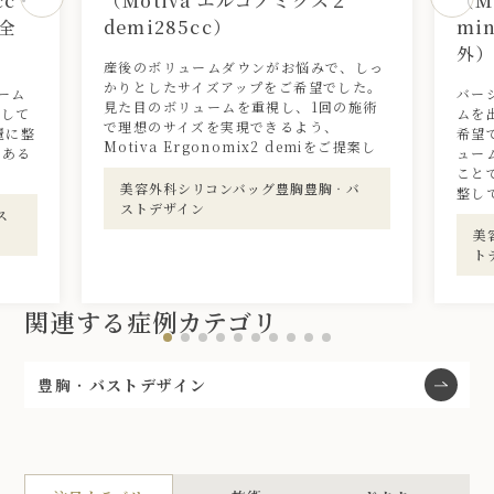
cc・
（Motiva エルゴノミクス２
（M
全
demi285cc）
mi
外
産後のボリュームダウンがお悩みで、しっ
かりとしたサイズアップをご希望でした。
ーム
バー
見た目のボリュームを重視し、1回の施術
着して
ムを
で理想のサイズを実現できるよう、
麗に整
希望
Motiva Ergonomix2 demiをご提案し
のある
ュー
こと
美容外科シリコンバッグ豊胸豊胸‧バ
整し
ストデザイン
ス
美
ト
関連する症例カテゴリ
豊胸‧バストデザイン