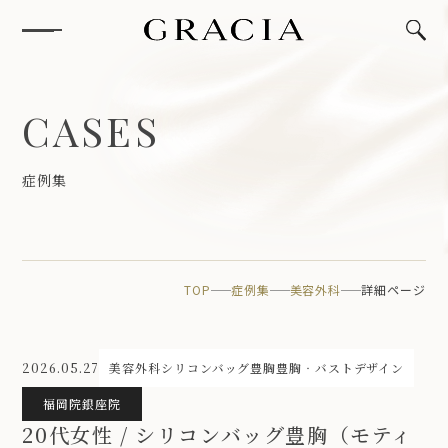
C
A
S
E
S
症
例
集
TOP
症例集
美容外科
詳細ページ
2026.05.27
美容外科
シリコンバッグ豊胸
豊胸‧バストデザイン
福岡院
銀座院
20代女性 / シリコンバッグ豊胸（モティ