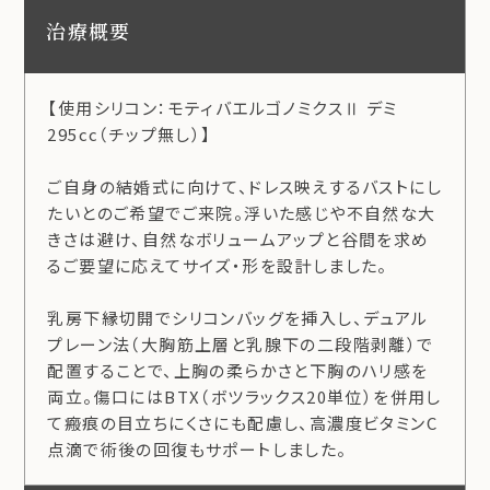
治療概要
【使用シリコン：モティバエルゴノミクスⅡ デミ
295cc（チップ無し）】
ご自身の結婚式に向けて、ドレス映えするバストにし
たいとのご希望でご来院。浮いた感じや不自然な大
きさは避け、自然なボリュームアップと谷間を求め
るご要望に応えてサイズ・形を設計しました。
乳房下縁切開でシリコンバッグを挿入し、デュアル
プレーン法（大胸筋上層と乳腺下の二段階剥離）で
配置することで、上胸の柔らかさと下胸のハリ感を
両立。傷口にはBTX（ボツラックス20単位）を併用し
て瘢痕の目立ちにくさにも配慮し、高濃度ビタミンC
点滴で術後の回復もサポートしました。