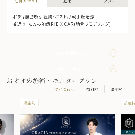
注目カテゴリ
施術
ドクター
ボディ脂肪吸引
豊胸・バスト形成
小顔治療
若返り・たるみ治療
RIB X CAR(肋骨リモデリング)
美容外科の症例集へ戻る
症例集へ戻る
おすすめ施術・モニタープラン
すべて表示
福岡院
銀座院
銀座院
銀座