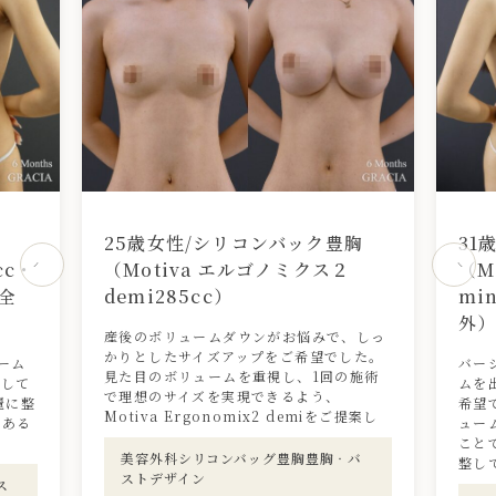
胸
25歳女性/シリコンバック豊胸
31
cc・
（Motiva エルゴノミクス２
（M
全
demi285cc）
mi
外
産後のボリュームダウンがお悩みで、しっ
かりとしたサイズアップをご希望でした。
ーム
バー
見た目のボリュームを重視し、1回の施術
着して
ムを
で理想のサイズを実現できるよう、
麗に整
希望
Motiva Ergonomix2 demiをご提案し
のある
ュー
こと
美容外科シリコンバッグ豊胸豊胸‧バ
整し
ストデザイン
ス