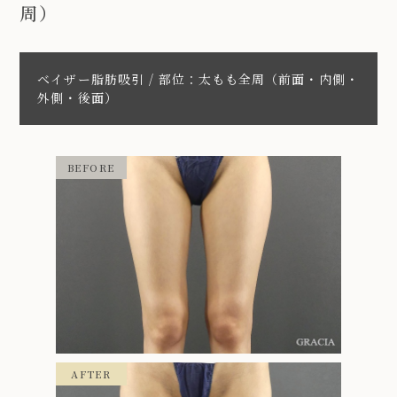
周）
ベイザー脂肪吸引 / 部位：太もも全周（前面・内側・
外側・後面）
BEFORE
AFTER