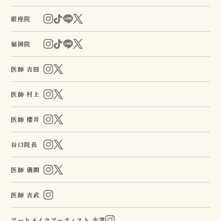
銀座院
福岡院
医師 吉田
医師 村上
医師 櫻井
谷口院長
医師 儀間
医師 吉武
アートメイクアーティスト 吉澤