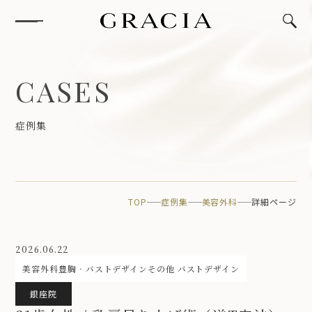
C
A
S
E
S
症
例
集
TOP
症例集
美容外科
詳細ページ
2026.06.22
美容外科
豊胸‧バストデザイン
その他 バストデザイン
銀座院