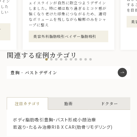
ライン
ェイスラインが自然に際立つようデザイン
する
ました
しました。特に頬は取り過ぎるとコケ感が
を目
美しい
強くなり老けた印象につながるため、適切
なボリュームを残しながら輪郭のみをシャ
美
ープに整え
‧
美容外科脂肪吸引ベイザー脂肪吸引
関連する症例カテゴリ
豊胸‧バストデザイン
注目カテゴリ
施術
ドクター
ボディ脂肪吸引
豊胸・バスト形成
小顔治療
若返り・たるみ治療
RIB X CAR(肋骨リモデリング)