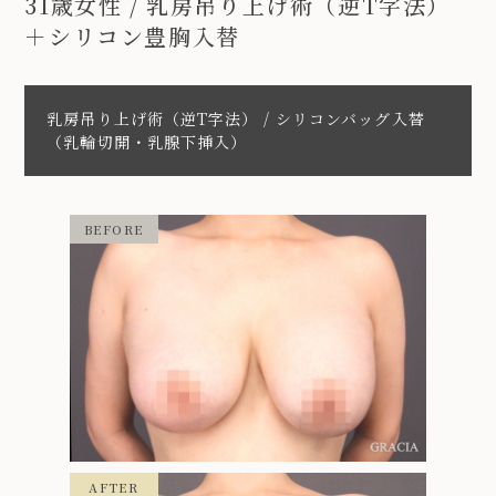
31歳女性 / 乳房吊り上げ術（逆T字法）
＋シリコン豊胸入替
乳房吊り上げ術（逆T字法） / シリコンバッグ入替
（乳輪切開・乳腺下挿入）
BEFORE
AFTER