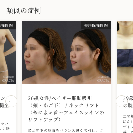
類似の症例
院福岡院
銀座院福岡院
デン
26歳女性/ベイザー脂肪吸引
29
腿全
（頬・あご下） / ネックリフト
の
（糸による首〜フェイスラインの
二の
リフトアップ）
にか
しゃい
ザイ
よく脂
頬と顎下の脂肪をバランス良く吸引し、フ
善し